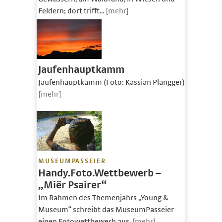
Feldern; dort trifft...
[mehr]
Jaufenhauptkamm
Jaufenhauptkamm (Foto: Kassian Plangger)
[mehr]
MUSEUMPASSEIER
Handy.Foto.Wettbewerb –
„Miër Psairer“
Im Rahmen des Themenjahrs „Young &
Museum“ schreibt das MuseumPasseier
einen Fotowettbewerb aus.
[mehr]