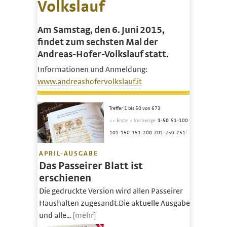
Volkslauf
Am Samstag, den 6. Juni 2015,
findet zum sechsten Mal der
Andreas-Hofer-Volkslauf statt.
Informationen und Anmeldung:
www.andreashofervolkslauf.it
Treffer 1 bis 50 von 673
<< Erste
< Vorherige
1-50
51-100
101-150
151-200
201-250
251-
APRIL-AUSGABE
Das Passeirer Blatt ist
erschienen
Die gedruckte Version wird allen Passeirer
Haushalten zugesandt.Die aktuelle Ausgabe
und alle...
[mehr]