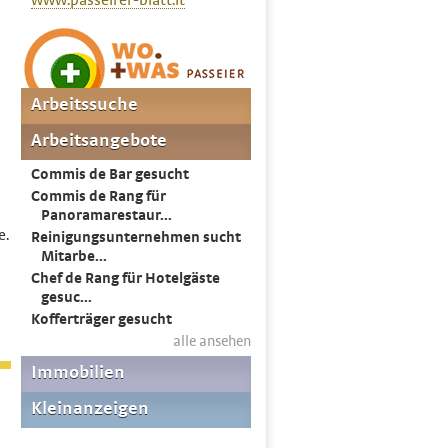
www.passeirer-blatt.it
e.