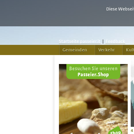
Diese Webseit
Startseite passeier.it
|
Feedback
Gemeinden
Verkehr
Kul
4