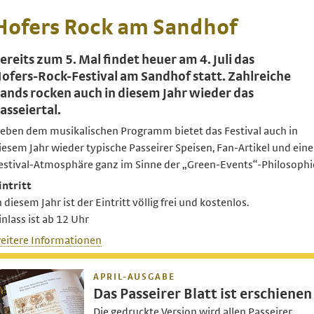
Hofers Rock am Sandhof
ereits zum 5. Mal findet heuer am 4. Juli das
ofers-Rock-Festival am Sandhof statt. Zahlreiche
ands rocken auch in diesem Jahr wieder das
asseiertal.
eben dem musikalischen Programm bietet das Festival auch in
iesem Jahr wieder typische Passeirer Speisen, Fan-Artikel und eine
estival-Atmosphäre ganz im Sinne der „Green-Events“-Philosophi
intritt
n diesem Jahr ist der Eintritt völlig frei und kostenlos.
inlass ist ab 12 Uhr
eitere Informationen
APRIL-AUSGABE
Das Passeirer Blatt ist erschienen
Die gedruckte Version wird allen Passeirer