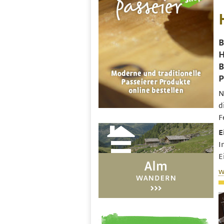
B
H
B
P
N
d
F
E
I
E
w