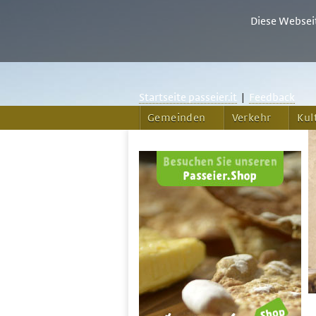
Diese Webseit
Startseite passeier.it
|
Feedback
Gemeinden
Verkehr
Kul