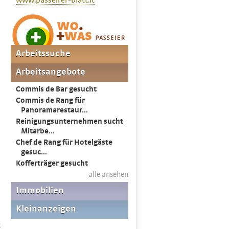
www.passeirer-blatt.it
k