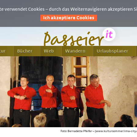
e verwendet Cookies – durch das Weiternavigieren akzeptieren Si
Ich akzeptiere Cookies
tur
Bücher
Web
Wandern
Urlaubsplaner
Foto: Bernadette Pfeifer – (www.kultursommer.lima-city.