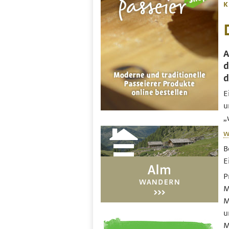
K
A
d
d
E
u
„
w
B
E
P
M
M
u
M