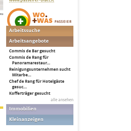
www.passeirer-blatt.it
oto