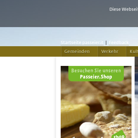
Diese Webseit
Startseite passeier.it
|
Feedback
Gemeinden
Verkehr
Kul