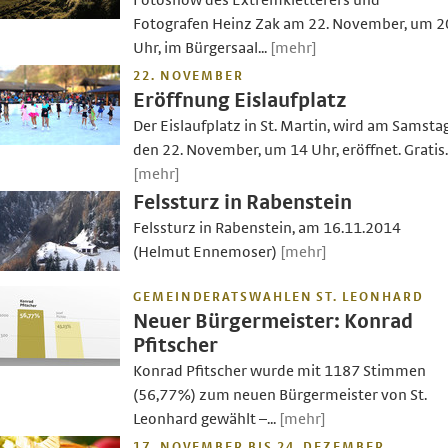
Fotoshow des Extremkletterers und
Fotografen Heinz Zak am 22. November, um 2
Uhr, im Bürgersaal...
[mehr]
22. NOVEMBER
Eröffnung Eislaufplatz
Der Eislaufplatz in St. Martin, wird am Samstag
den 22. November, um 14 Uhr, eröffnet. Gratis..
[mehr]
Felssturz in Rabenstein
Felssturz in Rabenstein, am 16.11.2014
(Helmut Ennemoser)
[mehr]
GEMEINDERATSWAHLEN ST. LEONHARD
Neuer Bürgermeister: Konrad
Pfitscher
Konrad Pfitscher wurde mit 1187 Stimmen
(56,77%) zum neuen Bürgermeister von St.
Leonhard gewählt –...
[mehr]
17. NOVEMBER BIS 24. DEZEMBER