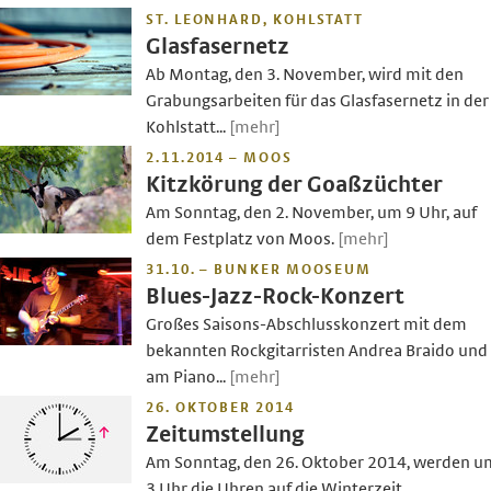
ST. LEONHARD, KOHLSTATT
Glasfasernetz
Ab Montag, den 3. November, wird mit den
Grabungsarbeiten für das Glasfasernetz in der
Kohlstatt...
[mehr]
2.11.2014 – MOOS
Kitzkörung der Goaßzüchter
Am Sonntag, den 2. November, um 9 Uhr, auf
dem Festplatz von Moos.
[mehr]
31.10. – BUNKER MOOSEUM
Blues-Jazz-Rock-Konzert
Großes Saisons-Abschlusskonzert mit dem
bekannten Rockgitarristen Andrea Braido und
am Piano...
[mehr]
26. OKTOBER 2014
Zeitumstellung
Am Sonntag, den 26. Oktober 2014, werden u
3 Uhr die Uhren auf die Winterzeit