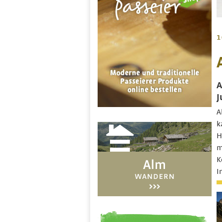
1
A
J
A
k
H
m
K
I