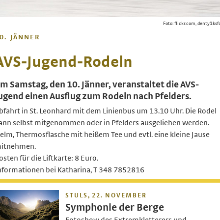
Foto: flickr.com, denty1ksf
0. JÄNNER
AVS-Jugend-Rodeln
m Samstag, den 10. Jänner, veranstaltet die AVS-
ugend einen Ausflug zum Rodeln nach Pfelders.
bfahrt in St. Leonhard mit dem Linienbus um 13.10 Uhr. Die Rodel
ann selbst mitgenommen oder in Pfelders ausgeliehen werden.
elm, Thermosflasche mit heißem Tee und evtl. eine kleine Jause
itnehmen.
osten für die Liftkarte: 8 Euro.
nformationen bei Katharina, T 348 7852816
STULS, 22. NOVEMBER
Symphonie der Berge