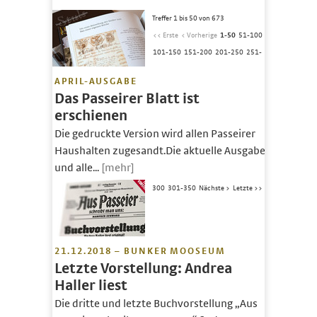
Treffer 1 bis 50 von 673
<< Erste
< Vorherige
1-50
51-100
101-150
151-200
201-250
251-
APRIL-AUSGABE
Das Passeirer Blatt ist
erschienen
Die gedruckte Version wird allen Passeirer
Haushalten zugesandt.Die aktuelle Ausgabe
und alle...
[mehr]
300
301-350
Nächste >
Letzte >>
21.12.2018 – BUNKER MOOSEUM
Letzte Vorstellung: Andrea
Haller liest
Die dritte und letzte Buchvorstellung „Aus