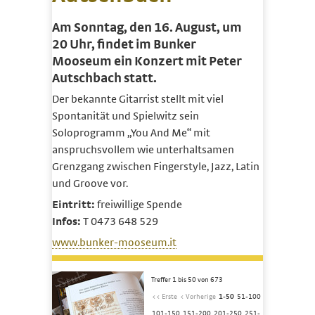
Am Sonntag, den 16. August, um
20 Uhr, findet im Bunker
Mooseum ein Konzert mit Peter
Autschbach statt.
Der bekannte Gitarrist stellt mit viel
Spontanität und Spielwitz sein
Soloprogramm „You And Me“ mit
anspruchsvollem wie unterhaltsamen
Grenzgang zwischen Fingerstyle, Jazz, Latin
und Groove vor.
Eintritt:
freiwillige Spende
Infos:
T 0473 648 529
www.bunker-mooseum.it
Treffer 1 bis 50 von 673
<< Erste
< Vorherige
1-50
51-100
101-150
151-200
201-250
251-