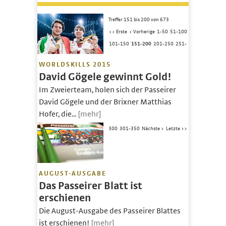
Treffer 151 bis 200 von 673
<< Erste
< Vorherige
1-50
51-100
101-150
151-200
201-250
251-
WORLDSKILLS 2015
David Gögele gewinnt Gold!
Im Zweierteam, holen sich der Passeirer
David Gögele und der Brixner Matthias
Hofer, die...
[mehr]
300
301-350
Nächste >
Letzte >>
AUGUST-AUSGABE
Das Passeirer Blatt ist
erschienen
Die August-Ausgabe des Passeirer Blattes
ist erschienen!
[mehr]