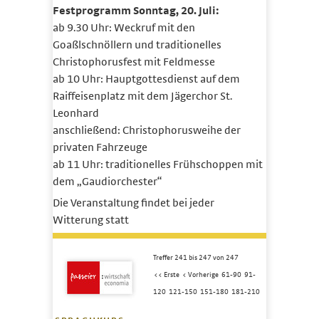
Festprogramm Sonntag, 20. Juli:
ab 9.30 Uhr: Weckruf mit den
Goaßlschnöllern und traditionelles
Christophorusfest mit Feldmesse
ab 10 Uhr: Hauptgottesdienst auf dem
Raiffeisenplatz mit dem Jägerchor St.
Leonhard
anschließend: Christophorusweihe der
privaten Fahrzeuge
ab 11 Uhr: traditionelles Frühschoppen mit
dem „Gaudiorchester“
Die Veranstaltung findet bei jeder
Witterung statt
Treffer 241 bis 247 von 247
<< Erste
< Vorherige
61-90
91-
120
121-150
151-180
181-210