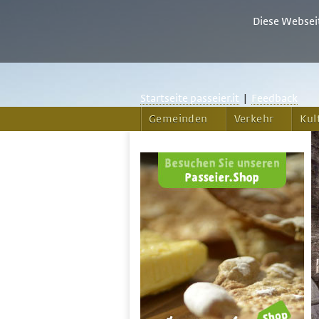
Diese Webseit
Startseite passeier.it
|
Feedback
Gemeinden
Verkehr
Kul