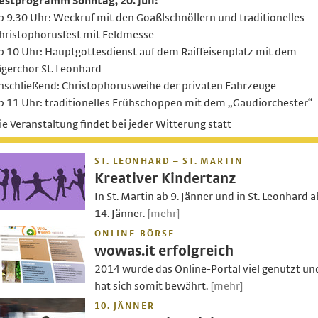
estprogramm Sonntag, 20. Juli:
b 9.30 Uhr: Weckruf mit den Goaßlschnöllern und traditionelles
hristophorusfest mit Feldmesse
b 10 Uhr: Hauptgottesdienst auf dem Raiffeisenplatz mit dem
ägerchor St. Leonhard
nschließend: Christophorusweihe der privaten Fahrzeuge
b 11 Uhr: traditionelles Frühschoppen mit dem „Gaudiorchester“
ie Veranstaltung findet bei jeder Witterung statt
ST. LEONHARD – ST. MARTIN
Kreativer Kindertanz
In St. Martin ab 9. Jänner und in St. Leonhard a
14. Jänner.
[mehr]
ONLINE-BÖRSE
wowas.it erfolgreich
2014 wurde das Online-Portal viel genutzt un
hat sich somit bewährt.
[mehr]
10. JÄNNER