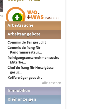
www.passeirer-blatt.it
ung
ür