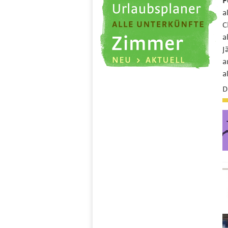
F
a
C
a
J
a
a
D