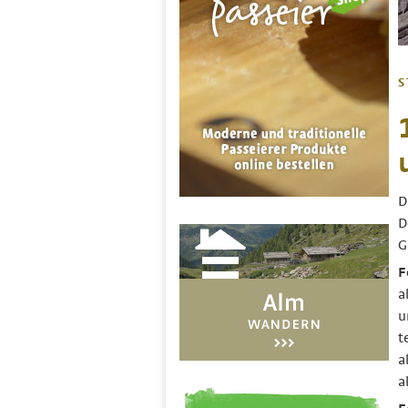
S
D
D
G
F
a
u
t
a
a