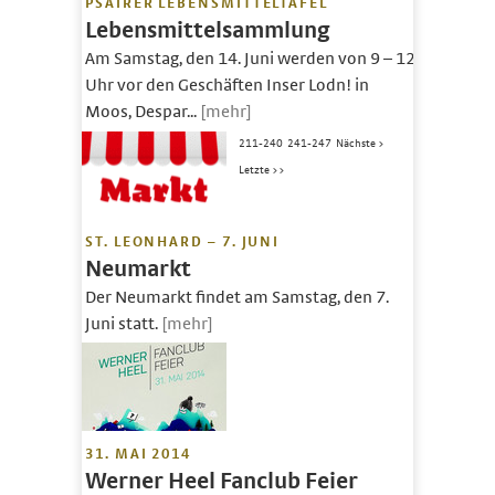
PSAIRER LEBENSMITTELTAFEL
Lebensmittelsammlung
Am Samstag, den 14. Juni werden von 9 – 12
Uhr vor den Geschäften Inser Lodn! in
Moos, Despar...
[mehr]
211-240
241-247
Nächste >
Letzte >>
ST. LEONHARD – 7. JUNI
Neumarkt
Der Neumarkt findet am Samstag, den 7.
Juni statt.
[mehr]
31. MAI 2014
Werner Heel Fanclub Feier