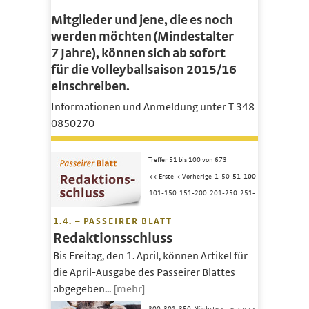
Mitglieder und jene, die es noch
werden möchten (Mindestalter
7 Jahre), können sich ab sofort
für die Volleyballsaison 2015/16
einschreiben.
Informationen und Anmeldung unter T 348
0850270
Treffer 51 bis 100 von 673
<< Erste
< Vorherige
1-50
51-100
101-150
151-200
201-250
251-
1.4. – PASSEIRER BLATT
Redaktionsschluss
Bis Freitag, den 1. April, können Artikel für
die April-Ausgabe des Passeirer Blattes
abgegeben...
[mehr]