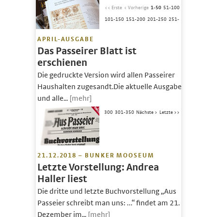
<< Erste
< Vorherige
1-50
51-100
101-150
151-200
201-250
251-
APRIL-AUSGABE
Das Passeirer Blatt ist
erschienen
Die gedruckte Version wird allen Passeirer
Haushalten zugesandt.Die aktuelle Ausgabe
und alle...
[mehr]
300
301-350
Nächste >
Letzte >>
21.12.2018 – BUNKER MOOSEUM
Letzte Vorstellung: Andrea
Haller liest
Die dritte und letzte Buchvorstellung „Aus
Passeier schreibt man uns: …“ findet am 21.
Dezember im...
[mehr]