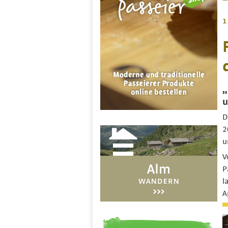
1
„
u
D
2
u
V
P
l
A