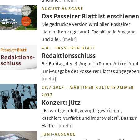
und alle...
[mehr]
AUGUST-AUSGABE
Das Passeirer Blatt ist erschienen
Die gedruckte Version wird allen Passeirer
Haushalten zugesandt. Die aktuelle Ausgabe
und alle...
[mehr]
4.8. – PASSEIRER BLATT
Redaktionsschluss
Bis Freitag, den 4. August, können Artikel für d
Juni-Ausgabe des Passeirer Blattes abgegeben.
[mehr]
28.7.2017 – MÅRTINER KULTURSUMMER
2017
Konzert: Jütz
„Es wird gejodelt, gezupft, gestrichen,
kaschiert, verfärbt und improvisiert“. Das zur
Hälfte...
[mehr]
JUNI-AUSGABE