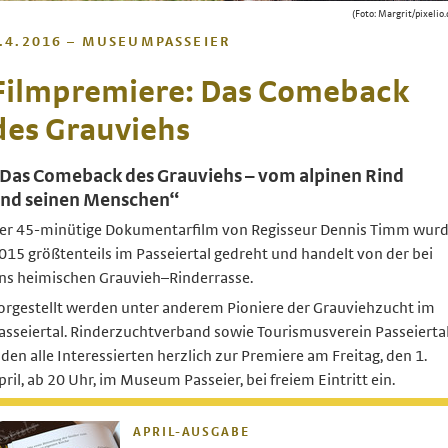
(Foto: Margrit/pixelio.
.4.2016 – MUSEUMPASSEIER
Filmpremiere: Das Comeback
des Grauviehs
Das Comeback des Grauviehs – vom alpinen Rind
nd seinen Menschen“
er 45-minütige Dokumentarfilm von Regisseur Dennis Timm wur
015 größtenteils im Passeiertal gedreht und handelt von der bei
ns heimischen Grauvieh–Rinderrasse.
orgestellt werden unter anderem Pioniere der Grauviehzucht im
asseiertal. Rinderzuchtverband sowie Tourismusverein Passeierta
aden alle Interessierten herzlich zur Premiere am Freitag, den 1.
pril, ab 20 Uhr, im Museum Passeier, bei freiem Eintritt ein.
APRIL-AUSGABE