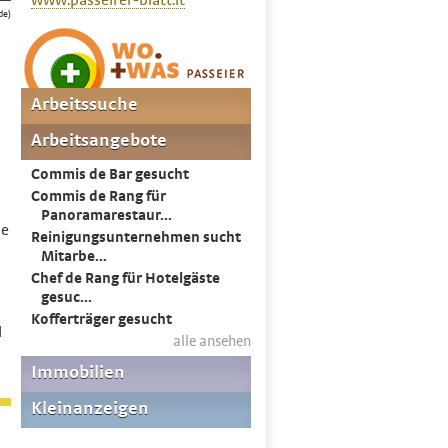
www.passeirer-blatt.it
de)
de
l