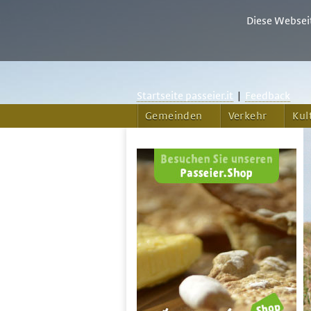
Diese Webseit
Startseite passeier.it
|
Feedback
Gemeinden
Verkehr
Kul