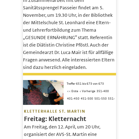
In Zusammenarbeit mit dem
Sanitätssprengel Passeier findet am 5.
November, um 19.30 Uhr, in der Bibliothek
der Mittelschule St. Leonhard eine Eltern-
und Lehrerfortbildung zum Thema
„GESUNDE ERNÄHRUNG“ statt. Referentin
ist die Diätistin Christine Pföstl. Auch der
Gemeindearzt Dr. Luca Mair ist für allfällige
Fragen anwesend. Alle interessierten Eltern
sind dazu herzlich eingeladen.
Treffer 651 bis 673 von 673
<< Erste
< Vorherige
351-400
401-450
451-500
501-550
551-
KLETTERHALLE ST. MARTIN
Freitag: Kletternacht
Am Freitag, den 12. April, um 20 Uhr,
organisiert der AVS-St. Martin eine