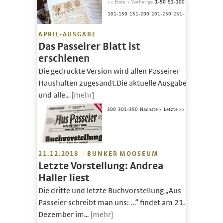
<< Erste
< Vorherige
1-50
51-100
101-150
151-200
201-250
251-
APRIL-AUSGABE
Das Passeirer Blatt ist
erschienen
Die gedruckte Version wird allen Passeirer
Haushalten zugesandt.Die aktuelle Ausgabe
und alle...
[mehr]
300
301-350
Nächste >
Letzte >>
21.12.2018 – BUNKER MOOSEUM
Letzte Vorstellung: Andrea
Haller liest
Die dritte und letzte Buchvorstellung „Aus
Passeier schreibt man uns: …“ findet am 21.
Dezember im...
[mehr]