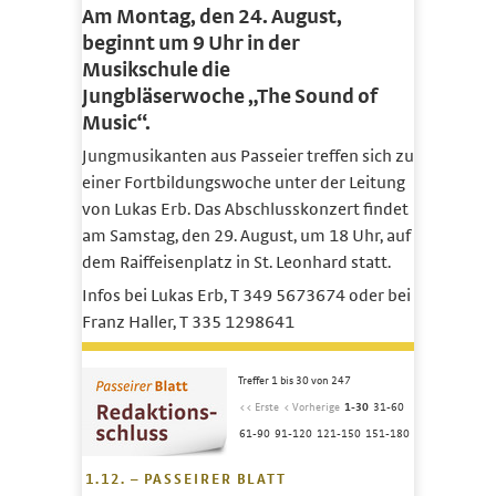
Am Montag, den 24. August,
beginnt um 9 Uhr in der
Musikschule die
Jungbläserwoche „The Sound of
Music“.
Jungmusikanten aus Passeier treffen sich zu
einer Fortbildungswoche unter der Leitung
von Lukas Erb. Das Abschlusskonzert findet
am Samstag, den 29. August, um 18 Uhr, auf
dem Raiffeisenplatz in St. Leonhard statt.
Infos bei Lukas Erb, T 349 5673674 oder bei
Franz Haller, T 335 1298641
Treffer 1 bis 30 von 247
<< Erste
< Vorherige
1-30
31-60
61-90
91-120
121-150
151-180
1.12. – PASSEIRER BLATT