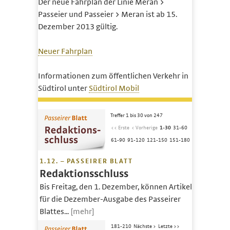
Der neue Fahrplan der Linie Meran >
Passeier und Passeier > Meran ist ab 15.
Dezember 2013 gültig.
Neuer Fahrplan
Informationen zum öffentlichen Verkehr in
Südtirol unter
Südtirol Mobil
Treffer 1 bis 30 von 247
<< Erste
< Vorherige
1-30
31-60
61-90
91-120
121-150
151-180
1.12. – PASSEIRER BLATT
Redaktionsschluss
Bis Freitag, den 1. Dezember, können Artikel
für die Dezember-Ausgabe des Passeirer
Blattes...
[mehr]
181-210
Nächste >
Letzte >>