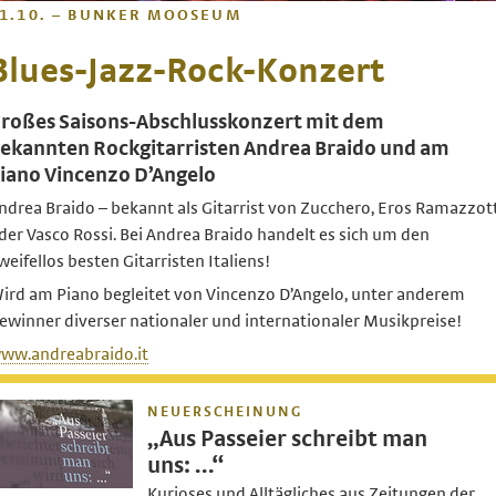
1.10. – BUNKER MOOSEUM
Blues-Jazz-Rock-Konzert
roßes Saisons-Abschlusskonzert mit dem
ekannten Rockgitarristen Andrea Braido und am
iano Vincenzo D’Angelo
ndrea Braido – bekannt als Gitarrist von Zucchero, Eros Ramazzot
der Vasco Rossi. Bei Andrea Braido handelt es sich um den
weifellos besten Gitarristen Italiens!
ird am Piano begleitet von Vincenzo D’Angelo, unter anderem
ewinner diverser nationaler und internationaler Musikpreise!
ww.andreabraido.it
NEUERSCHEINUNG
„Aus Passeier schreibt man
uns: …“
Kurioses und Alltägliches aus Zeitungen der