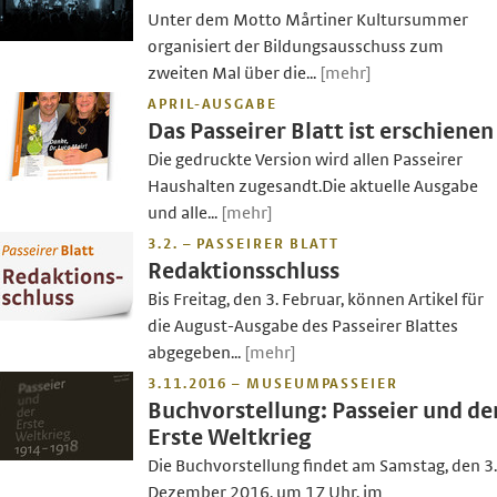
Unter dem Motto Mårtiner Kultursummer
organisiert der Bildungsausschuss zum
zweiten Mal über die...
[mehr]
APRIL-AUSGABE
Das Passeirer Blatt ist erschienen
Die gedruckte Version wird allen Passeirer
Haushalten zugesandt.Die aktuelle Ausgabe
und alle...
[mehr]
3.2. – PASSEIRER BLATT
Redaktionsschluss
Bis Freitag, den 3. Februar, können Artikel für
die August-Ausgabe des Passeirer Blattes
abgegeben...
[mehr]
3.11.2016 – MUSEUMPASSEIER
Buchvorstellung: Passeier und de
Erste Weltkrieg
Die Buchvorstellung findet am Samstag, den 3.
Dezember 2016, um 17 Uhr, im