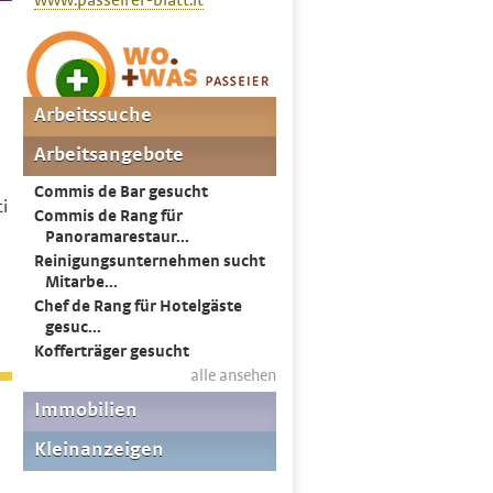
www.passeirer-blatt.it
ti