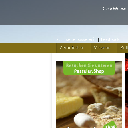
Diese Webseit
Startseite passeier.it
|
Feedback
Gemeinden
Verkehr
Kul