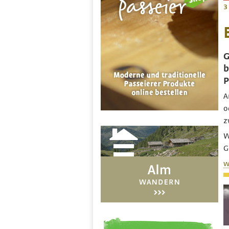
3
G
b
P
A
o
z
W
G
w