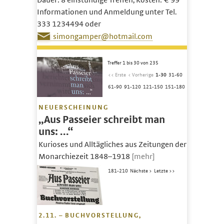
Dauer: 8 einstündige Treffen, Kosten: € 99
Informationen und Anmeldung unter Tel.
333 1234494 oder
simongamper@hotmail.com
Treffer 1 bis 30 von 235
<< Erste
< Vorherige
1-30
31-60
61-90
91-120
121-150
151-180
NEUERSCHEINUNG
„Aus Passeier schreibt man
uns: …“
Kurioses und Alltägliches aus Zeitungen der
Monarchiezeit 1848–1918
[mehr]
181-210
Nächste >
Letzte >>
2.11. – BUCHVORSTELLUNG,