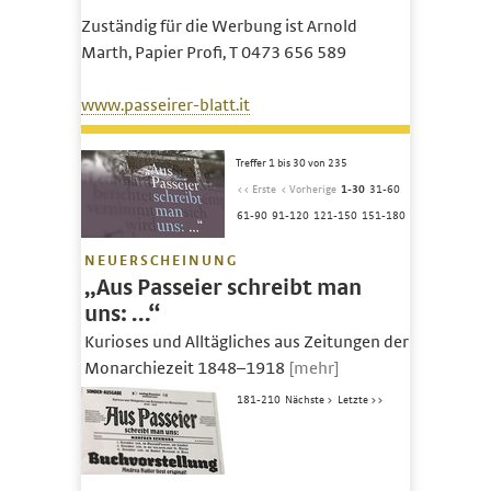
Zuständig für die Werbung ist Arnold
Marth, Papier Profi, T 0473 656 589
www.passeirer-blatt.it
Treffer 1 bis 30 von 235
<< Erste
< Vorherige
1-30
31-60
61-90
91-120
121-150
151-180
NEUERSCHEINUNG
„Aus Passeier schreibt man
uns: …“
Kurioses und Alltägliches aus Zeitungen der
Monarchiezeit 1848–1918
[mehr]
181-210
Nächste >
Letzte >>