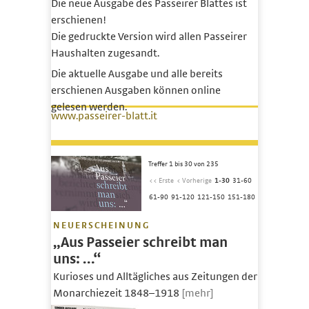
Die neue Ausgabe des Passeirer Blattes ist
erschienen!
Die gedruckte Version wird allen Passeirer
Haushalten zugesandt.
Die aktuelle Ausgabe und alle bereits
erschienen Ausgaben können online
gelesen werden.
www.passeirer-blatt.it
Treffer 1 bis 30 von 235
<< Erste
< Vorherige
1-30
31-60
61-90
91-120
121-150
151-180
NEUERSCHEINUNG
„Aus Passeier schreibt man
uns: …“
Kurioses und Alltägliches aus Zeitungen der
Monarchiezeit 1848–1918
[mehr]