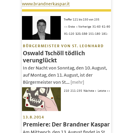
www.brandnerkaspar.it
Treffer 121 bis 150 von 235
<< Erste
< Vorherige
31-60
61-90
91-120
121-150
151-180
181-
BÜRGERMEISTER VON ST. LEONHARD
Oswald Tschöll tödlich
verunglückt
In der Nacht von Sonntag, den 10. August,
auf Montag, den 11. August, ist der
Bürgermeister von St....
[mehr]
210
211-235
Nächste >
Letzte >>
13.8.2014
Premiere: Der Brandner Kaspar
Am Mittwoch, den 13. August findet in St.