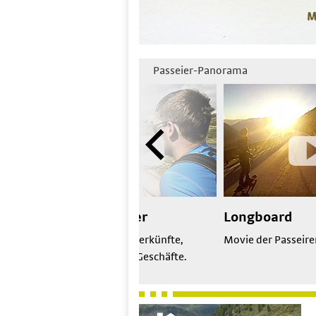
Passeier-Panorama
Urlaubsplaner
Longboard
Alle Passeirer Unterkünfte,
Movie der Passeir
Restaurants und Geschäfte.