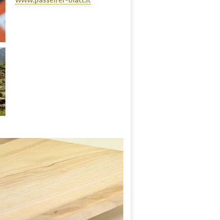
www.passeirer-blatt.it