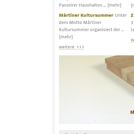
Passeirer Haushalten ...
[mehr]
[
Mårtiner Kultursummer
Unter
Z
dem Motto Mårtiner
1
Kultursummer organisiert der ...
L
[mehr]
w
weitere >>>