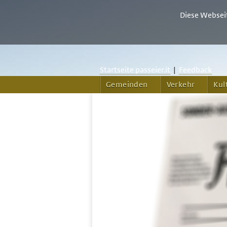
Diese Webseit
Startseite passeier.it
|
Feedback
Gemeinden
Verkehr
Kul