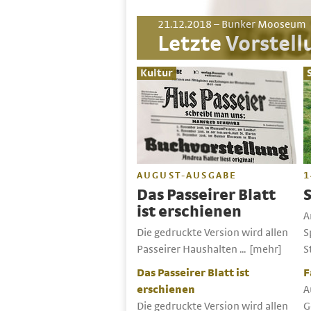
21.12.2018 – Bunker Mooseum
Letzte Vorstell
Kultur
AUGUST-AUSGABE
1
Das Passeirer Blatt
ist erschienen
A
Die gedruckte Version wird allen
S
Passeirer Haushalten ...
[mehr]
S
Das Passeirer Blatt ist
F
erschienen
A
Die gedruckte Version wird allen
G