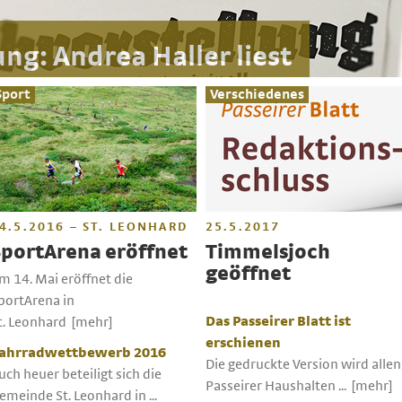
ung: Andrea Haller liest
Sport
Verschiedenes
4.5.2016 – ST. LEONHARD
25.5.2017
SportArena eröffnet
Timmelsjoch
geöffnet
m 14. Mai eröffnet die
portArena in
Das Passeirer Blatt ist
t. Leonhard
[mehr]
erschienen
ahrradwettbewerb 2016
Die gedruckte Version wird allen
uch heuer beteiligt sich die
Passeirer Haushalten ...
[mehr]
emeinde St. Leonhard in ...