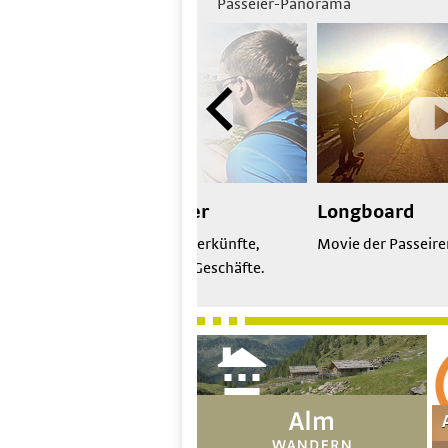
Passeier-Panorama
Urlaubsplaner
Longboard
Alle Passeirer Unterkünfte,
Movie der Passeir
Restaurants und Geschäfte.