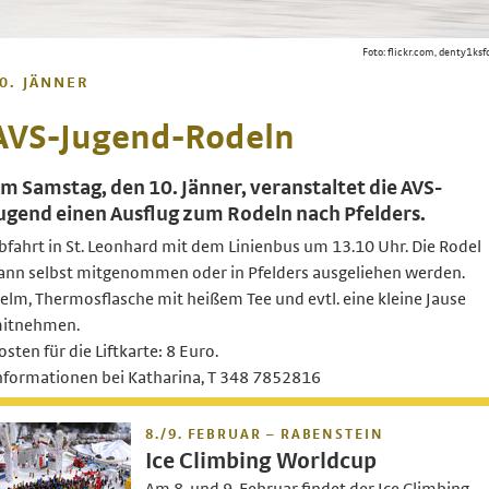
Foto: flickr.com, denty1ksf
0. JÄNNER
AVS-Jugend-Rodeln
m Samstag, den 10. Jänner, veranstaltet die AVS-
ugend einen Ausflug zum Rodeln nach Pfelders.
bfahrt in St. Leonhard mit dem Linienbus um 13.10 Uhr. Die Rodel
ann selbst mitgenommen oder in Pfelders ausgeliehen werden.
elm, Thermosflasche mit heißem Tee und evtl. eine kleine Jause
itnehmen.
osten für die Liftkarte: 8 Euro.
nformationen bei Katharina, T 348 7852816
8./9. FEBRUAR – RABENSTEIN
Ice Climbing Worldcup