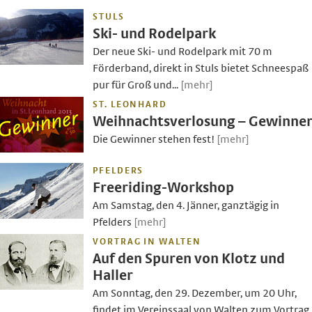
STULS
Ski- und Rodelpark
Der neue Ski- und Rodelpark mit 70 m
Förderband, direkt in Stuls bietet Schneespaß
pur für Groß und...
[mehr]
ST. LEONHARD
Weihnachtsverlosung – Gewinne
Die Gewinner stehen fest!
[mehr]
PFELDERS
Freeriding-Workshop
Am Samstag, den 4. Jänner, ganztägig in
Pfelders
[mehr]
VORTRAG IN WALTEN
Auf den Spuren von Klotz und
Haller
Am Sonntag, den 29. Dezember, um 20 Uhr,
findet im Vereinssaal von Walten zum Vortrag