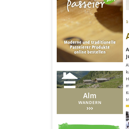
1
A
J
A
k
H
m
K
I