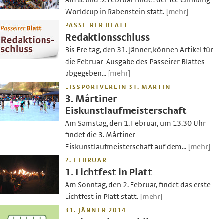
Am 8. und 9. Februar findet der Ice Climbing
Worldcup in Rabenstein statt.
[mehr]
PASSEIRER BLATT
Redaktionsschluss
Bis Freitag, den 31. Jänner, können Artikel für
die Februar-Ausgabe des Passeirer Blattes
abgegeben...
[mehr]
EISSPORTVEREIN ST. MARTIN
3. Mårtiner
Eiskunstlaufmeisterschaft
Am Samstag, den 1. Februar, um 13.30 Uhr
findet die 3. Mårtiner
Eiskunstlaufmeisterschaft auf dem...
[mehr]
2. FEBRUAR
1. Lichtfest in Platt
Am Sonntag, den 2. Februar, findet das erste
Lichtfest in Platt statt.
[mehr]
31. JÄNNER 2014