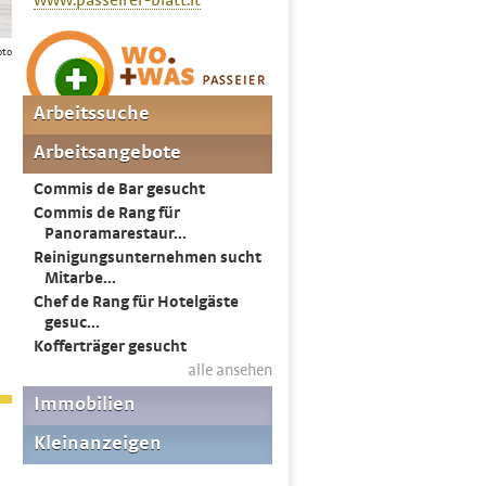
www.passeirer-blatt.it
oto