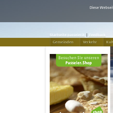
Diese Webseit
Startseite passeier.it
|
Feedback
Gemeinden
Verkehr
Kul